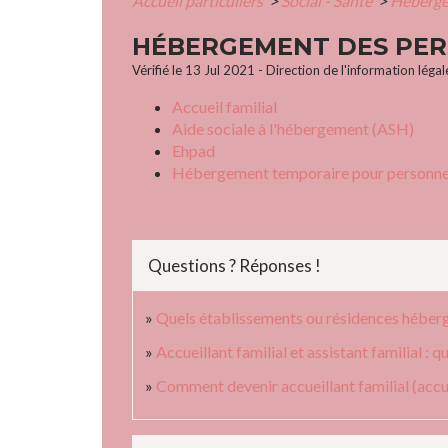
Accueil particuliers
>
Social - Santé
>
Héberge
HÉBERGEMENT DES PER
Vérifié le 13 Jul 2021 - Direction de l'information léga
Accueil familial
Aide sociale à l'hébergement (ASH)
Ehpad
Hébergement temporaire pour personne âg
Questions ? Réponses !
Quels établissements ou résidences héberge
Accueillant familial et assistant familial : q
Comment devenir accueillant familial (acc