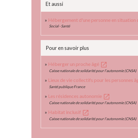
Et aussi
Hébergement d'une personne en situation 
Social - Santé
Pour en savoir plus
open_in_new
Héberger un proche âgé
Caisse nationale de solidarité pour l'autonomie (CNSA)
Lieux de vie collectifs pour les personnes 
Santé publique France
open_in_new
Les résidences autonomie
Caisse nationale de solidarité pour l'autonomie (CNSA)
open_in_new
Habitat inclusif
Caisse nationale de solidarité pour l'autonomie (CNSA)