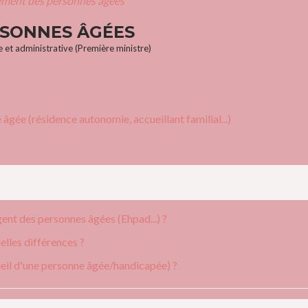
ment des personnes âgées
SONNES ÂGÉES
le et administrative (Première ministre)
ée (résidence autonomie, accueillant familial...)
nt des personnes âgées (Ehpad...) ?
uelles différences ?
ueil d'une personne âgée/handicapée) ?