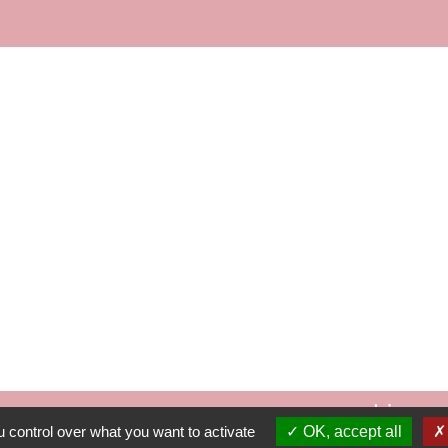
Contacts
Commune de Fleurie
62 rue des Crus - BP 15
69820 Fleurie - FRANCE
+33 4 74 04 10 44
info@fleurie.org
au Public les lundi, mardi et vendredi de 8h00à 12h00 et de 13h00
les mercredi et jeudi de 8h00 à 12h00
Liens
 control over what you want to activate
OK, accept all