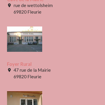
rue de wettolsheim
location_on
69820 Fleurie
Foyer Rural
47 rue de la Mairie
location_on
69820 Fleurie