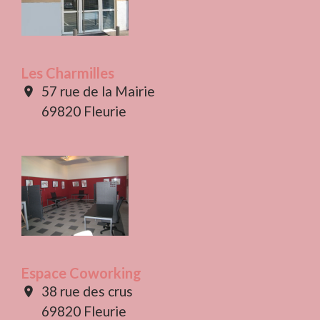
Les Charmilles
57 rue de la Mairie
location_on
69820 Fleurie
Espace Coworking
38 rue des crus
location_on
69820 Fleurie