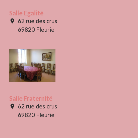
Salle Egalité
62 rue des crus
location_on
69820 Fleurie
Salle Fraternité
62 rue des crus
location_on
69820 Fleurie