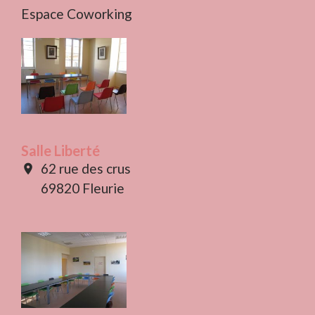
Espace Coworking
Salle Liberté
62 rue des crus
location_on
69820 Fleurie