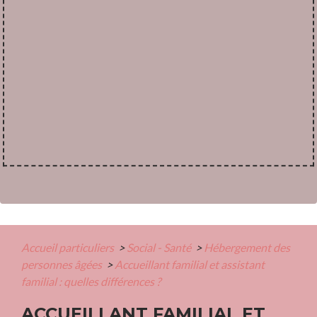
Accueil particuliers
>
Social - Santé
>
Hébergement des
personnes âgées
>
Accueillant familial et assistant
familial : quelles différences ?
ACCUEILLANT FAMILIAL ET