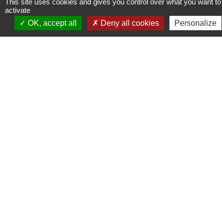
This site uses cookies and gives you control over what you want to
activate
info@fleurie.org
OK, accept all
Deny all cookies
Personalize
ouvert au Public les lundi, mardi et vendredi de 8h00à 12h00
et de 13h00 à 16h00
les mercredi et jeudi de 8h00 à 12h00
Liens
Facebook
Communauté de Communes Saône-Beaujolais (CCSB)
Géoportail
Préfecture du Rhône
Bomal sur Ourthe