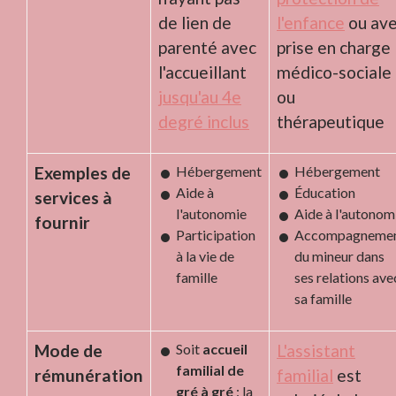
de lien de
l'enfance
ou av
parenté avec
prise en charge
l'accueillant
médico-sociale
jusqu'au 4e
ou
degré inclus
thérapeutique
Exemples de
Hébergement
Hébergement
Aide à
Éducation
services à
l'autonomie
Aide à l'autonom
fournir
Participation
Accompagneme
à la vie de
du mineur dans
famille
ses relations ave
sa famille
Mode de
Soit
accueil
L'assistant
familial de
rémunération
familial
est
gré à gré
: la