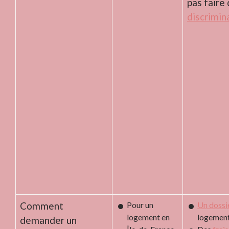
pas faire
discrimin
Comment
Pour un
Un dossi
logement en
logemen
demander un