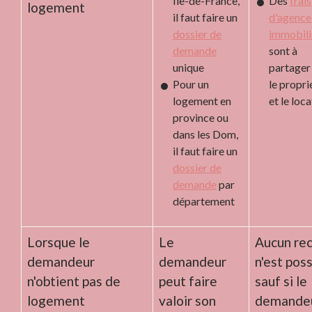
Île-de-France,
Des
frais
logement
il faut faire un
d'agence
dossier de
immobili
demande
sont à
unique
partager
Pour un
le propri
logement en
et le loca
province ou
dans les Dom,
il faut faire un
dossier de
demande
par
département
Lorsque le
Le
Aucun re
demandeur
demandeur
n'est poss
n'obtient pas de
peut faire
sauf si le
logement
valoir son
demande