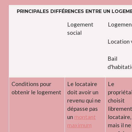
PRINCIPALES DIFFÉRENCES ENTRE UN LOGEM
Logement
Logement
social
Location 
Bail
d'habitat
Conditions pour
Le locataire
Le
obtenir le logement
doit avoir un
propriéta
revenu qui ne
choisit
dépasse pas
librement
un
montant
locataire,
maximum
mais il ne