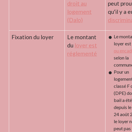
droit au
peut prou
logement
qu'il y a e
(Dalo)
discrimin
Fixation du loyer
Le montant
Le monta
loyer est
du
loyer est
ou encad
réglementé
selon la
commune
Pour un
logemen
classé F 
(DPE) do
bail a ét
depuis le
24 août 
le loyer 
peut pas 