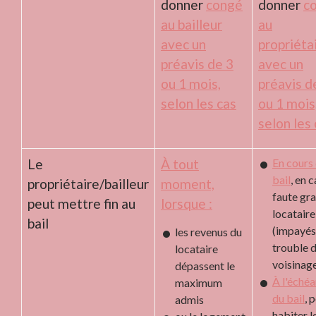
donner
congé
donner
c
au bailleur
au
avec un
propriéta
préavis de 3
avec un
ou 1 mois,
préavis d
selon les cas
ou 1 mois
selon les
Le
À tout
En cours
bail
, en 
propriétaire/bailleur
moment,
faute gr
peut mettre fin au
lorsque :
locataire
bail
(impayés
les revenus du
trouble 
locataire
voisinag
dépassent le
À l'éché
maximum
du bail
, 
admis
habiter l