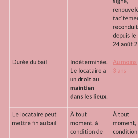
signé,
renouvel
taciteme
reconduit
depuis le
24 août 
Durée du bail
Indéterminée.
Au moins
Le locataire a
3 ans
un
droit au
maintien
dans les lieux.
Le locataire peut
À tout
À tout
mettre fin au bail
moment, à
moment, 
condition de
condition