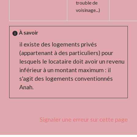
trouble de
voisinage...)
À savoir
info
il existe des logements privés
(appartenant à des particuliers) pour
lesquels le locataire doit avoir un revenu
inférieur à un montant maximum : il
s'agit des logements conventionnés
Anah.
Signaler une erreur sur cette page