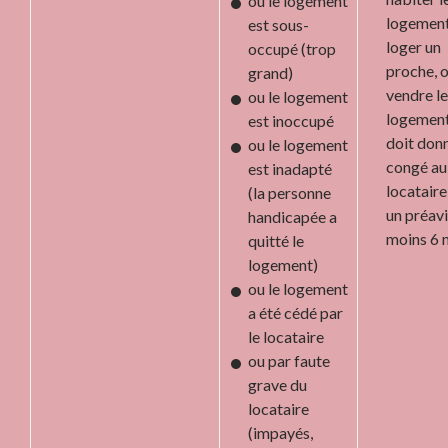
ou le logement
logement
est sous-
loger un
occupé (trop
proche, 
grand)
vendre le
ou le logement
logement.
est inoccupé
doit don
ou le logement
congé au
est inadapté
locataire
(la personne
un préavi
handicapée a
moins 6 
quitté le
logement)
ou le logement
a été cédé par
le locataire
ou par faute
grave du
locataire
(impayés,