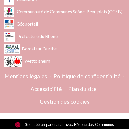
Communauté de Communes Saône-Beaujolais (CCSB)
Géoportail
Préfecture du Rhône
Bomal sur Ourthe
Wettolsheim
Mentions légales
-
Politique de confidentialité
-
Accessibilité
-
Plan du site
-
Gestion des cookies
Site créé en partenariat avec Réseau des Communes