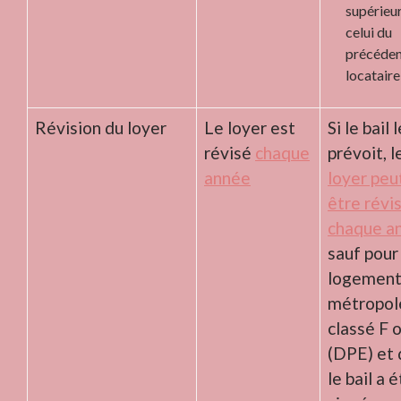
supérieur
celui du
précéde
locataire
Révision du loyer
Le loyer est
Si le bail 
révisé
chaque
prévoit, l
année
loyer peu
être révi
chaque a
sauf pour
logement
métropol
classé F 
(DPE) et 
le bail a 