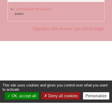
Conciliateur de justice
Justice
Signaler une erreur sur cette page
Contacts
Commune de Fleurie
62 rue des Crus - BP 15
69820 Fleurie - FRANCE
This site uses cookies and gives you control over what you want
+33 4 74 04 10 44
to activate
OK, accept all
Deny all cookies
Personalize
info@fleurie.org
ouvert au Public les lundi, mardi et vendredi de 8h00à 12h00
et de 13h00 à 16h00