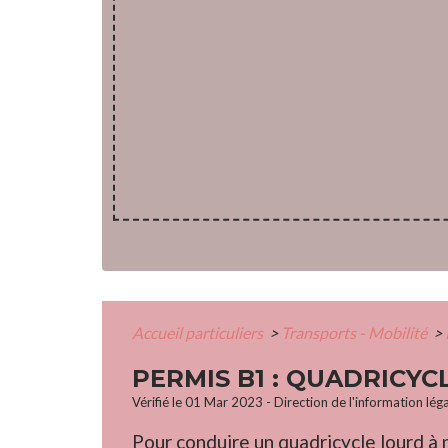
Accueil particuliers
>
Transports - Mobilité
>
PERMIS B1 : QUADRICY
Vérifié le 01 Mar 2023 - Direction de l'information lég
Pour conduire un quadricycle lourd à 