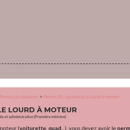
Permis de conduire
>
Permis B1 : quadricycle lourd à moteur
CLE LOURD À MOTEUR
ale et administrative (Première ministre)
moteur (
voiturette
,
quad
...), vous devez avoir le
perm