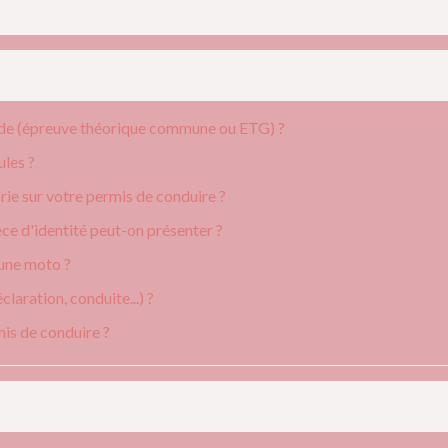
ode (épreuve théorique commune ou ETG) ?
ules ?
ie sur votre permis de conduire ?
ce d'identité peut-on présenter ?
 une moto ?
claration, conduite...) ?
is de conduire ?