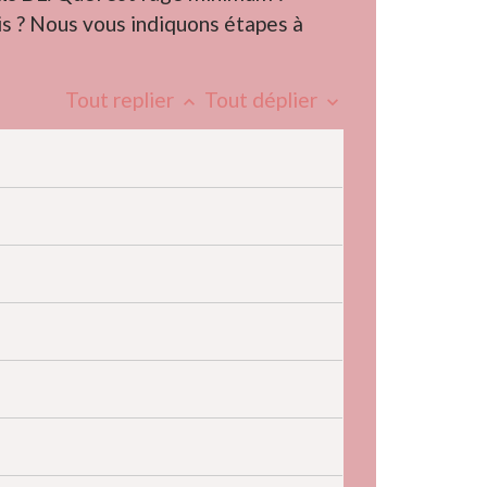
is ? Nous vous indiquons étapes à
Tout replier
Tout déplier
keyboard_arrow_up
keyboard_arrow_down