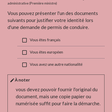
administrative (Première ministre)
Vous pouvez présenter l'un des documents
suivants pour justifier votre identité lors
d'une demande de permis de conduire.
check_box_outline_blank
Vous êtes français
check_box_outline_blank
Vous êtes européen
check_box_outline_blank
Vous avez une autre nationalité
À noter
edit
vous devez pouvoir fournir l'original du
document, mais une copie papier ou
numérisée suffit pour faire la démarche.