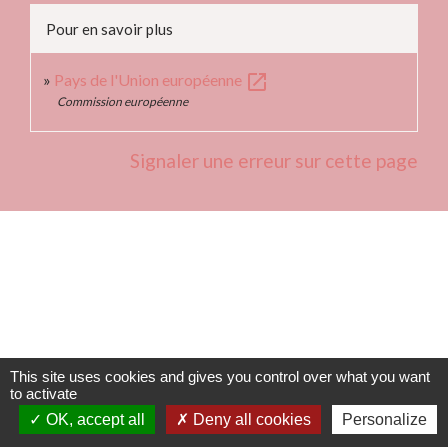
Pour en savoir plus
open_in_new
Pays de l'Union européenne
Commission européenne
Signaler une erreur sur cette page
Contacts
Commune de Fleurie
62 rue des Crus - BP 15
69820 Fleurie - FRANCE
This site uses cookies and gives you control over what you want
to activate
+33 4 74 04 10 44
OK, accept all
Deny all cookies
Personalize
info@fleurie.org