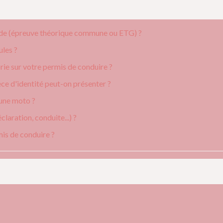
ode (épreuve théorique commune ou ETG) ?
ules ?
ie sur votre permis de conduire ?
ce d'identité peut-on présenter ?
 une moto ?
claration, conduite...) ?
is de conduire ?