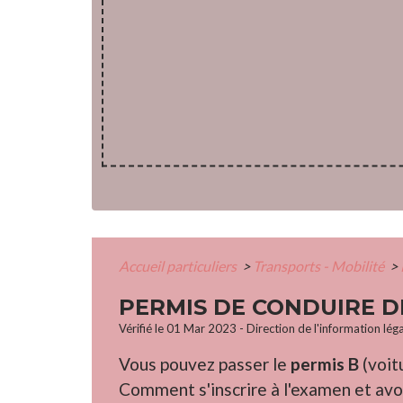
Accueil particuliers
>
Transports - Mobilité
>
PERMIS DE CONDUIRE D
Vérifié le 01 Mar 2023 - Direction de l'information lég
Vous pouvez passer le
permis B
(voit
Comment s'inscrire à l'examen et av