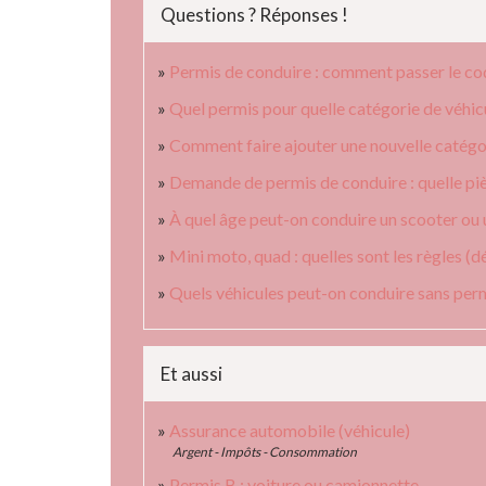
Questions ? Réponses !
Permis de conduire : comment passer le c
Quel permis pour quelle catégorie de véhic
Comment faire ajouter une nouvelle catégor
Demande de permis de conduire : quelle piè
À quel âge peut-on conduire un scooter ou
Mini moto, quad : quelles sont les règles (dé
Quels véhicules peut-on conduire sans perm
Et aussi
Assurance automobile (véhicule)
Argent - Impôts - Consommation
Permis B : voiture ou camionnette