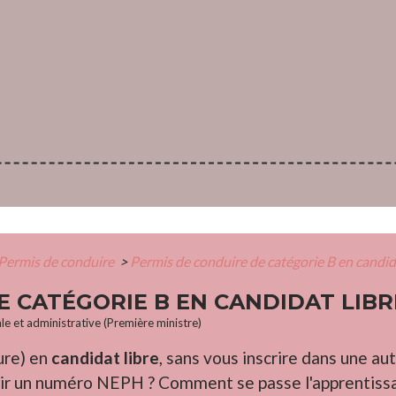
Permis de conduire
>
Permis de conduire de catégorie B en candid
E CATÉGORIE B EN CANDIDAT LIBR
ale et administrative (Première ministre)
ure) en
candidat libre
, sans vous inscrire dans une a
oir un numéro NEPH ? Comment se passe l'apprentiss