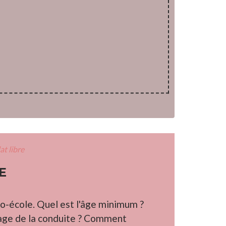
at libre
E
uto-école. Quel est l'âge minimum ?
age de la conduite ? Comment