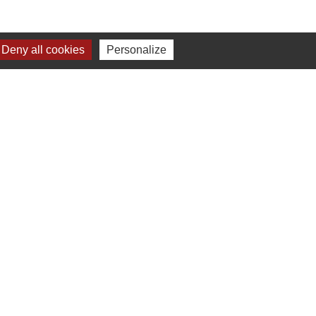
Deny all cookies
Personalize
 à 16h00
ne-Beaujolais (CCSB)