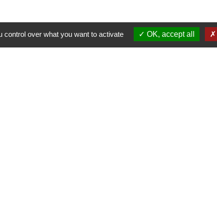
Contacts
 control over what you want to activate
OK, accept all
Commune de Fleurie
62 rue des Crus - BP 15
69820 Fleurie - FRANCE
+33 4 74 04 10 44
info@fleurie.org
au Public les lundi, mardi et vendredi de 8h00à 12h00 et de 13h00
les mercredi et jeudi de 8h00 à 12h00
Liens
Facebook
Communauté de Communes Saô