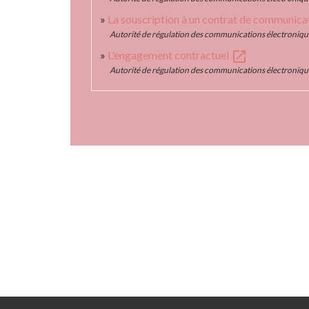
La souscription à un contrat de communica
Autorité de régulation des communications électronique
open_in_new
L'engagement contractuel
Autorité de régulation des communications électronique