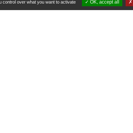
 control over what you want to activate
OK, accept all
au Public les lundi, mardi et vendredi de 8h00à 12h00 et de 13h00
les mercredi et jeudi de 8h00 à 12h00
Liens
Facebook
Communauté de Communes Saô
Géoportail
Préfecture du Rhône
Bomal sur Ourthe
Wettolsheim
tique de confidentialité
-
Accessibilité
-
Plan du sit