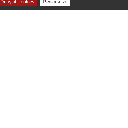
Deny all cookies
Personalize
 à 16h00
ne-Beaujolais (CCSB)
e
-
Gestion des cookies