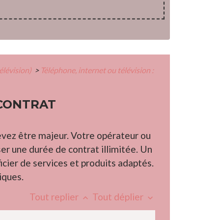
élévision)
>
Téléphone, internet ou télévision :
 CONTRAT
evez être majeur. Votre opérateur ou
ser une durée de contrat illimitée. Un
icier de services et produits adaptés.
iques.
Tout replier
Tout déplier
keyboard_arrow_up
keyboard_arrow_down