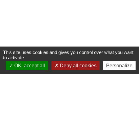
Contacts
Commune de Fleurie
62 rue des Crus - BP 15
69820 Fleurie - FRANCE
+33 4 74 04 10 44
This site uses cookies and gives you control over what you want
info@fleurie.org
to activate
ouvert au Public les lundi, mardi et vendredi de 8h00à 12h00
OK, accept all
Deny all cookies
Personalize
et de 13h00 à 16h00
les mercredi et jeudi de 8h00 à 12h00
Liens
Facebook
Communauté de Communes Saône-Beaujolais (CCSB)