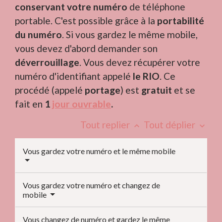
conservant votre numéro
de téléphone
portable. C'est possible grâce à la
portabilité
du numéro
. Si vous gardez le même mobile,
vous devez d'abord demander son
déverrouillage
. Vous devez récupérer votre
numéro d'identifiant appelé
le RIO
. Ce
procédé (appelé
portage
) est
gratuit
et se
fait en
1
jour ouvrable
.
Tout replier
Tout déplier
keyboard_arrow_up
keyboard_arrow_down
Vous gardez votre numéro et le même mobile
Vous gardez votre numéro et changez de
mobile
Vous changez de numéro et gardez le même