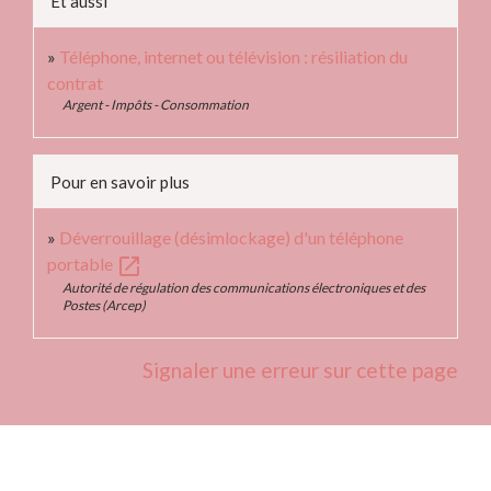
Et aussi
Téléphone, internet ou télévision : résiliation du
contrat
Argent - Impôts - Consommation
Pour en savoir plus
Déverrouillage (désimlockage) d'un téléphone
open_in_new
portable
Autorité de régulation des communications électroniques et des
Postes (Arcep)
Signaler une erreur sur cette page