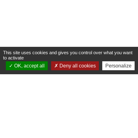
info@fleurie.org
ouvert au Public les lundi, mardi et vendredi de 8h00à 12h00
et de 13h00 à 16h00
les mercredi et jeudi de 8h00 à 12h00
This site uses cookies and gives you control over what you want
to activate
Liens
OK, accept all
Deny all cookies
Personalize
Facebook
Communauté de Communes Saône-Beaujolais (CCSB)
Géoportail
Préfecture du Rhône
Bomal sur Ourthe