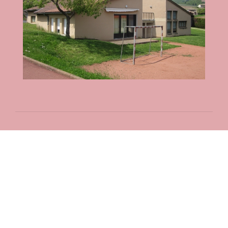
Contacts
Commune de Fleurie
62 rue des Crus - BP 15
69820 Fleurie - FRANCE
+33 4 74 04 10 44