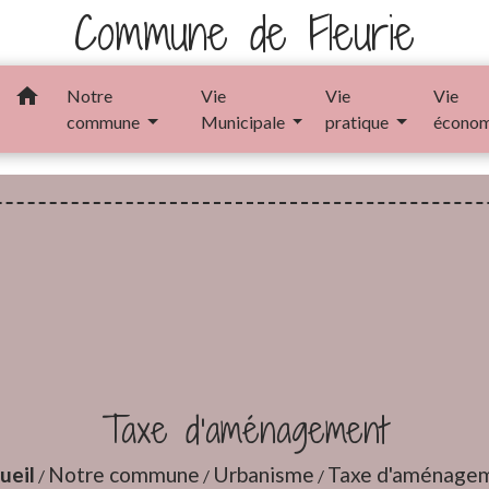
Commune de Fleurie
home
Notre
Vie
Vie
Vie
commune
Municipale
pratique
écono
Taxe d'aménagement
ueil
Notre commune
Urbanisme
Taxe d'aménage
/
/
/