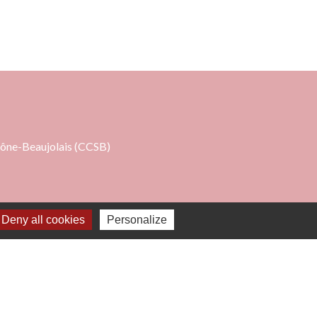
 à 16h00
ne-Beaujolais (CCSB)
Deny all cookies
Personalize
e
-
Gestion des cookies