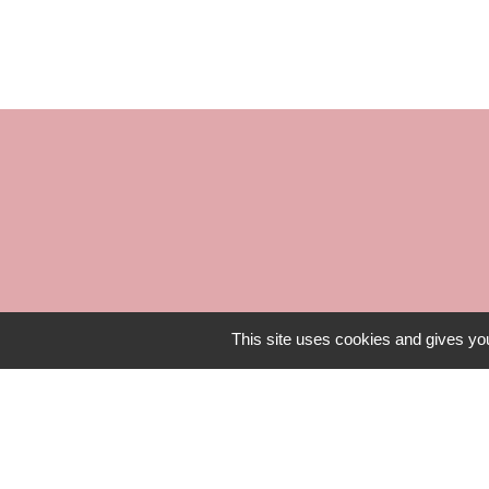
ouvert 
This site uses cookies and gives you
Mentions légales
-
Poli