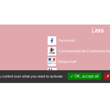
au Public les lundi, mardi et vendredi de 8h00à 12h00 et de 13h00
les mercredi et jeudi de 8h00 à 12h00
Liens
Facebook
Communauté de Communes Saô
Géoportail
Préfecture du Rhône
 control over what you want to activate
OK, accept all
Bomal sur Ourthe
Wettolsheim
tique de confidentialité
-
Accessibilité
-
Plan du sit