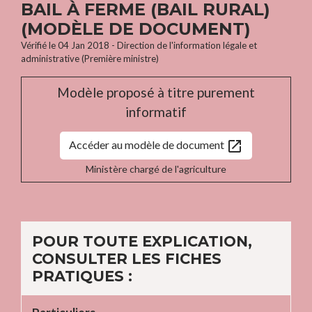
BAIL À FERME (BAIL RURAL)
(MODÈLE DE DOCUMENT)
Vérifié le 04 Jan 2018 - Direction de l'information légale et
administrative (Première ministre)
Modèle proposé à titre purement
informatif
open_in_new
Accéder au modèle de document
Ministère chargé de l'agriculture
POUR TOUTE EXPLICATION,
CONSULTER LES FICHES
PRATIQUES :