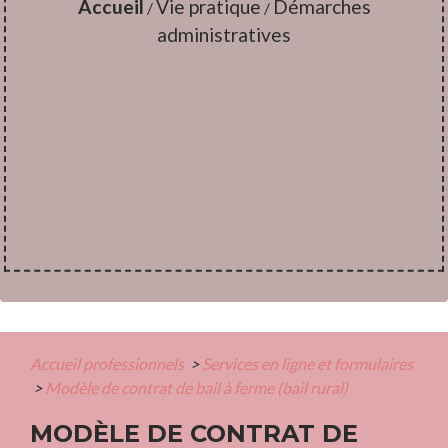
Accueil
Vie pratique
Démarches
/
/
administratives
Accueil professionnels
>
Services en ligne et formulaires
>
Modèle de contrat de bail à ferme (bail rural)
MODÈLE DE CONTRAT DE