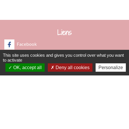
les mercredi et jeudi de 8h00 à 12h00
Liens
Facebook
This site uses cookies and gives you control over what you want
Communauté de Communes Saône-Beaujolais (CCSB)
to activate
OK, accept all
Deny all cookies
Personalize
Géoportail
Préfecture du Rhône
Bomal sur Ourthe
Wettolsheim
Mentions légales
-
Politique de confidentialité
-