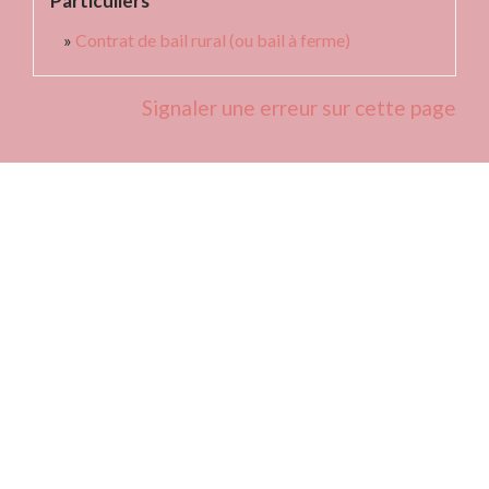
Particuliers
Contrat de bail rural (ou bail à ferme)
Signaler une erreur sur cette page
Contacts
Commune de Fleurie
62 rue des Crus - BP 15
69820 Fleurie - FRANCE
+33 4 74 04 10 44
info@fleurie.org
ouvert au Public les lundi, mardi et vendredi de 8h00à 12h00
et de 13h00 à 16h00