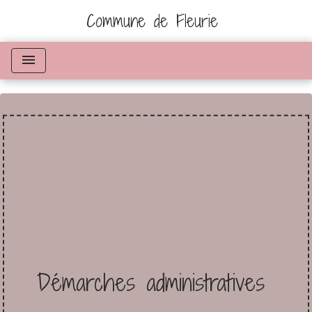
Commune de Fleurie
menu
Démarches administratives