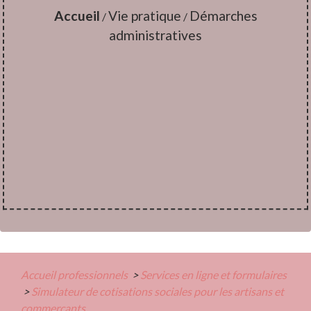
Accueil
Vie pratique
Démarches
/
/
administratives
Accueil professionnels
>
Services en ligne et formulaires
>
Simulateur de cotisations sociales pour les artisans et
commerçants