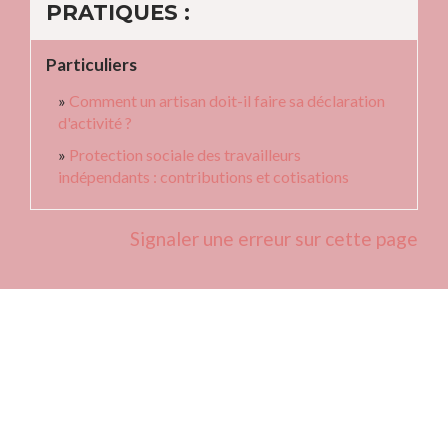
PRATIQUES :
Particuliers
Comment un artisan doit-il faire sa déclaration
d'activité ?
Protection sociale des travailleurs
indépendants : contributions et cotisations
Signaler une erreur sur cette page
Contacts
Commune de Fleurie
62 rue des Crus - BP 15
69820 Fleurie - FRANCE