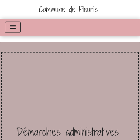
Commune de Fleurie
menu
Démarches administratives