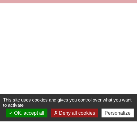
Contacts
Commune de Fleurie
62 rue des Crus - BP 15
69820 Fleurie - FRANCE
+33 4 74 04 10 44
info@fleurie.org
ouvert au Public les lundi, mardi et vendredi de 8h00à 12h00
et de 13h00 à 16h00
les mercredi et jeudi de 8h00 à 12h00
This site uses cookies and gives you control over what you want
to activate
OK, accept all
Deny all cookies
Personalize
Liens