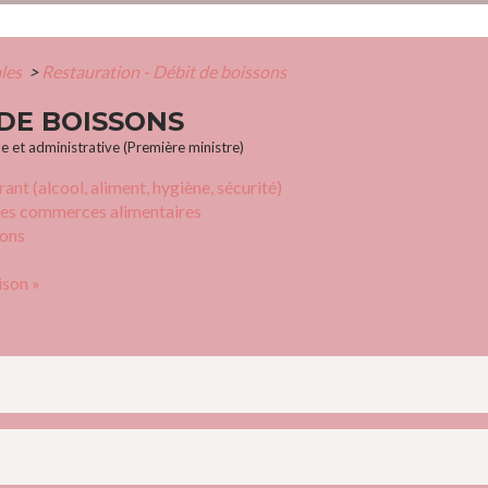
ales
>
Restauration - Débit de boissons
 DE BOISSONS
le et administrative (Première ministre)
nt (alcool, aliment, hygiène, sécurité)
 les commerces alimentaires
sons
ison »