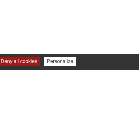
 à 16h00
Deny all cookies
Personalize
ne-Beaujolais (CCSB)