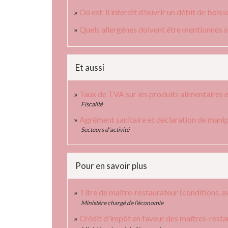
Où est-il interdit d'ouvrir un débit de boisso
Quels allergènes doivent être mentionnés su
Et aussi
Taux de TVA sur les produits alimentaires e
Fiscalité
Agrément sanitaire et déclaration de mani
Secteurs d'activité
Pour en savoir plus
Titre de maître-restaurateur (conditions, a
Ministère chargé de l'économie
Crédit d'impôt en faveur des maîtres-rest