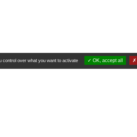
62 rue des Crus - BP 15
69820 Fleurie - FRANCE
+33 4 74 04 10 44
info@fleurie.org
au Public les lundi, mardi et vendredi de 8h00à 12h00 et de 13h00
les mercredi et jeudi de 8h00 à 12h00
 control over what you want to activate
OK, accept all
Liens
Facebook
Communauté de Communes Saô
Géoportail
Préfecture du Rhône