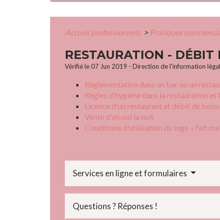
Accueil professionnels
>
Pratiques commerci
RESTAURATION - DÉBIT
Vérifié le 07 Jun 2019 - Direction de l'information léga
Réglementation dans un bar ou un restaura
Règles d'hygiène dans la restauration et
Licence d'un restaurant et débit de bois
Vente d'alcool la nuit
Conditions d'utilisation du logo « fait ma
Services en ligne et formulaires
Questions ? Réponses !