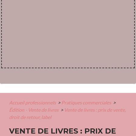
Accueil professionnels
>
Pratiques commerciales
>
Édition - Vente de livres
>
Vente de livres : prix de vente,
droit de retour, label
VENTE DE LIVRES : PRIX DE