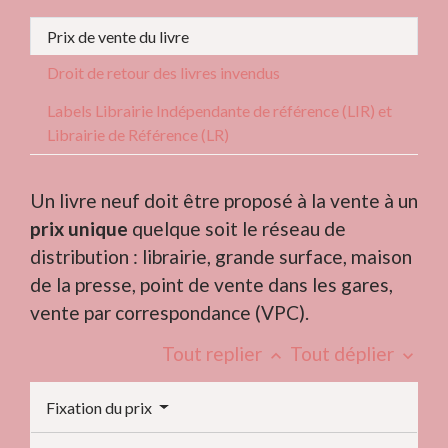
Prix de vente du livre
Droit de retour des livres invendus
Labels Librairie Indépendante de référence (LIR) et
Librairie de Référence (LR)
Un livre neuf doit être proposé à la vente à un
prix unique
quelque soit le réseau de
distribution : librairie, grande surface, maison
de la presse, point de vente dans les gares,
vente par correspondance (VPC).
Tout replier
Tout déplier
keyboard_arrow_up
keyboard_arrow_down
Fixation du prix