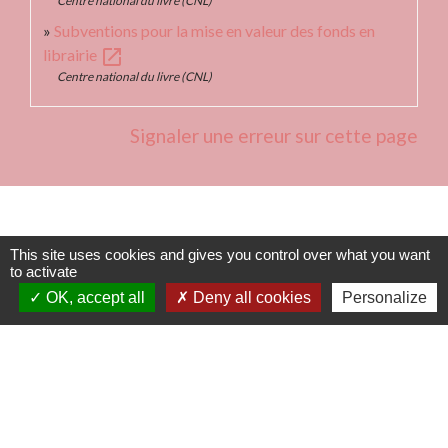
Centre national du livre (CNL)
Subventions pour la mise en valeur des fonds en
open_in_new
librairie
Centre national du livre (CNL)
Signaler une erreur sur cette page
Contacts
This site uses cookies and gives you control over what you want
to activate
Commune de Fleurie
OK, accept all
Deny all cookies
Personalize
62 rue des Crus - BP 15
69820 Fleurie - FRANCE
+33 4 74 04 10 44
info@fleurie.org
ouvert au Public les lundi, mardi et vendredi de 8h00à 12h00