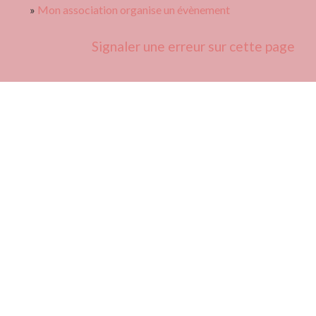
Mon association organise un évènement
Signaler une erreur sur cette page
Contacts
Commune de Fleurie
62 rue des Crus - BP 15
69820 Fleurie - FRANCE
+33 4 74 04 10 44
info@fleurie.org
ouvert au Public les lundi, mardi et vendredi de 8h00à 12h00
et de 13h00 à 16h00
les mercredi et jeudi de 8h00 à 12h00