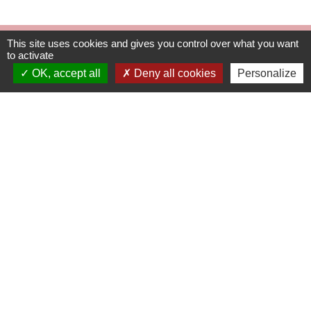
This site uses cookies and gives you control over what you want
Liens
to activate
OK, accept all
Deny all cookies
Personalize
Facebook
Communauté de Communes Saône-Beaujolais (CCSB)
Géoportail
Préfecture du Rhône
Bomal sur Ourthe
Wettolsheim
Mentions légales
-
Politique de confidentialité
-
Accessibilité
-
Plan du site
-