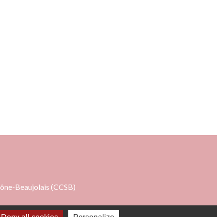
 à 16h00
ne-Beaujolais (CCSB)