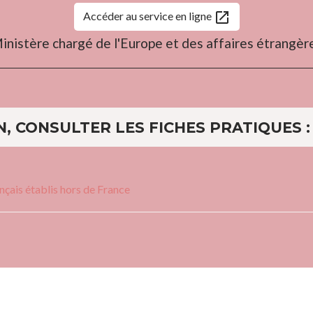
open_in_new
Accéder au service en ligne
inistère chargé de l'Europe et des affaires étrangèr
, CONSULTER LES FICHES PRATIQUES :
ançais établis hors de France
Contacts