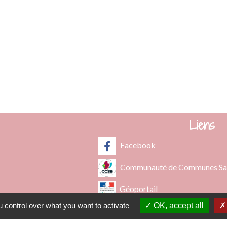
62 rue des Crus - BP 15
69820 Fleurie - FRANCE
+33 4 74 04 10 44
info@fleurie.org
au Public les lundi, mardi et vendredi de 8h00à 12h00 et de 13h00
les mercredi et jeudi de 8h00 à 12h00
Liens
Facebook
Communauté de Communes Saô
Géoportail
 control over what you want to activate
OK, accept all
Préfecture du Rhône