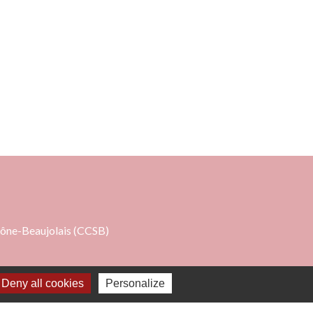
 à 16h00
ne-Beaujolais (CCSB)
Deny all cookies
Personalize