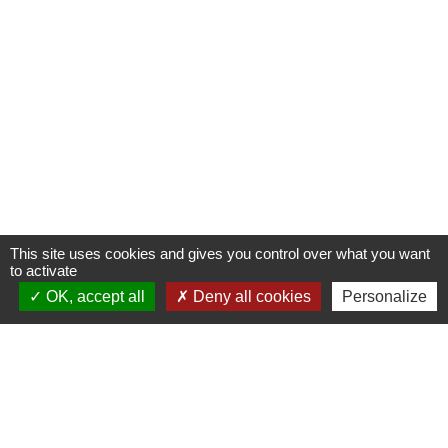
Commune de Fleurie
62 rue des Crus - BP 15
69820 Fleurie - FRANCE
+33 4 74 04 10 44
info@fleurie.org
ouvert au Public les lundi, mardi et vendredi de 8h00à 12h00
et de 13h00 à 16h00
les mercredi et jeudi de 8h00 à 12h00
This site uses cookies and gives you control over what you want
to activate
OK, accept all
Deny all cookies
Personalize
Liens
Facebook
Communauté de Communes Saône-Beaujolais (CCSB)