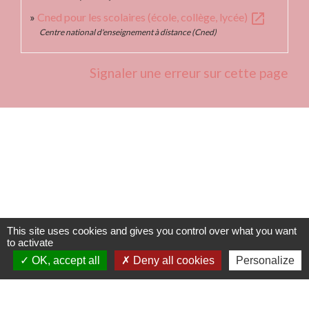
open_in_new
Cned pour les scolaires (école, collège, lycée)
Centre national d'enseignement à distance (Cned)
Signaler une erreur sur cette page
Contacts
Commune de Fleurie
62 rue des Crus - BP 15
69820 Fleurie - FRANCE
This site uses cookies and gives you control over what you want
+33 4 74 04 10 44
to activate
OK, accept all
Deny all cookies
Personalize
info@fleurie.org
ouvert au Public les lundi, mardi et vendredi de 8h00à 12h00
et de 13h00 à 16h00