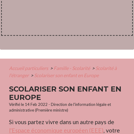
Accueil particuliers
>
Famille - Scolarité
>
Scolarité à
l'étranger
>
Scolariser son enfant en Europe
SCOLARISER SON ENFANT EN
EUROPE
Vérifié le 14 Feb 2022 - Direction de l'information légale et
administrative (Première ministre)
Si vous partez vivre dans un autre pays de
l'Espace économique européen (EEE)
, votre