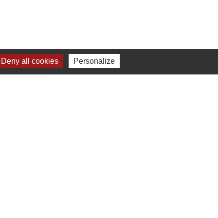
Deny all cookies
Personalize
 à 16h00
ne-Beaujolais (CCSB)