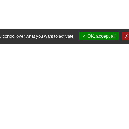
Commune de Fleurie
62 rue des Crus - BP 15
69820 Fleurie - FRANCE
+33 4 74 04 10 44
 control over what you want to activate
OK, accept all
info@fleurie.org
au Public les lundi, mardi et vendredi de 8h00à 12h00 et de 13h00
les mercredi et jeudi de 8h00 à 12h00
Liens
Facebook
Communauté de Communes Saô
Géoportail