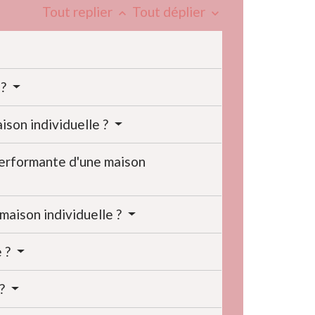
Tout replier
Tout déplier
keyboard_arrow_up
keyboard_arrow_down
 ?
ison individuelle ?
performante d'une maison
maison individuelle ?
e ?
 ?