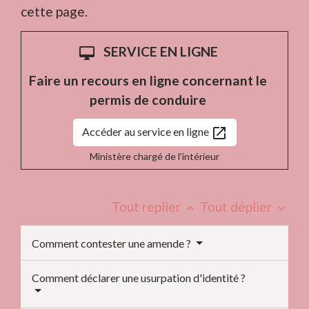
cette page.
SERVICE EN LIGNE
desktop_mac
Faire un recours en ligne concernant le
permis de conduire
open_in_new
Accéder au service en ligne
Ministère chargé de l'intérieur
Tout replier
Tout déplier
keyboard_arrow_up
keyboard_arrow_down
Comment contester une amende ?
Comment déclarer une usurpation d'identité ?