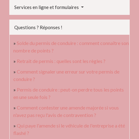
Services en ligne et formulaires
Questions ? Réponses !
Solde du permis de conduire : comment connaître son
nombre de points ?
Retrait de permis : quelles sont les règles ?
Comment signaler une erreur sur votre permis de
conduire ?
Permis de conduire : peut-on perdre tous les points
en une seule fois ?
Comment contester une amende majorée si vous
n'avez pas reçu l'avis de contravention ?
Qui paye l'amende si le véhicule de l'entreprise a été
flashé ?