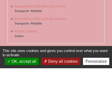
Suspension judiciaire du permis
Transports - Mobilité
Annulation judiciaire du permis
Transports - Mobilité
Porter plainte
Justice
Signaler une erreur sur cette page
This site uses cookies and gives you control over what you want
to activate
OK, accept all
Deny all cookies
Personalize
Contacts
Commune de Fleurie
62 rue des Crus - BP 15
69820 Fleurie - FRANCE
+33 4 74 04 10 44