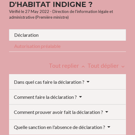
D'HABITAT INDIGNE ?
Vérifié le 27 May 2022 - Direction de l'information légale et
administrative (Première ministre)
Déclaration
Autorisation préalable
Tout replier
Tout déplier
keyboard_arrow_up
keyboard_arrow_down
Dans quel cas faire la déclaration ?
Comment faire la déclaration ?
Comment prouver avoir fait la déclaration ?
Quelle sanction en l'absence de déclaration ?