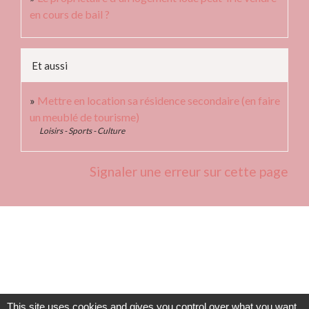
en cours de bail ?
Et aussi
Mettre en location sa résidence secondaire (en faire
un meublé de tourisme)
Loisirs - Sports - Culture
Signaler une erreur sur cette page
Contacts
Commune de Fleurie
62 rue des Crus - BP 15
This site uses cookies and gives you control over what you want