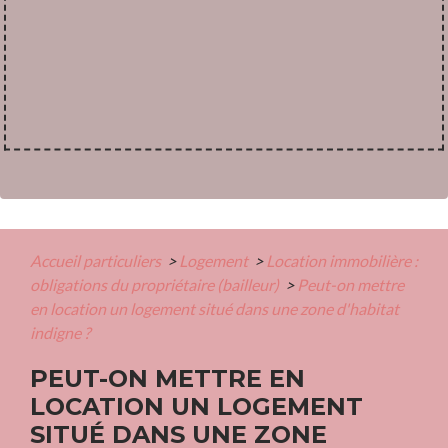
Accueil particuliers
>
Logement
>
Location immobilière :
obligations du propriétaire (bailleur)
>
Peut-on mettre
en location un logement situé dans une zone d'habitat
indigne ?
PEUT-ON METTRE EN
LOCATION UN LOGEMENT
SITUÉ DANS UNE ZONE