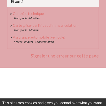
Et aussi
Contrôle technique
Transports - Mobilité
Carte grise (certificat d'immatriculation)
Transports - Mobilité
Assurance automobile (véhicule)
Argent - Impôts - Consommation
Signaler une erreur sur cette page
Contacts
Commune de Fleurie
62 rue des Crus - BP 15
This site uses cookies and gives you control over what you want
69820 Fleurie - FRANCE