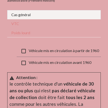
administrative (Première ministre)
Cas général
VTC
Poids lourd
check_box_outline_blank
Véhicule mis en circulation à partir de 1960
check_box_outline_blank
Véhicule mis en circulation avant 1960
Attention :
warning
le contrôle technique d'un
véhicule de 30
ans ou plus
qui n'est
pas déclaré véhicule
de collection
doit être fait
tous les 2 ans
comme pour les autres véhicules. La