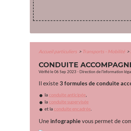
Accueil particuliers
>
Transports - Mobilité
>
CONDUITE ACCOMPAGNÉE
Vérifié le 06 Sep 2023 - Direction de l'information lég
Il existe
3 formules de conduite a
la
conduite anticipée
,
la
conduite supervisée
et la
conduite encadrée
.
Une
infographie
vous permet de compa