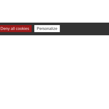
Deny all cookies
Personalize
 à 16h00
ne-Beaujolais (CCSB)