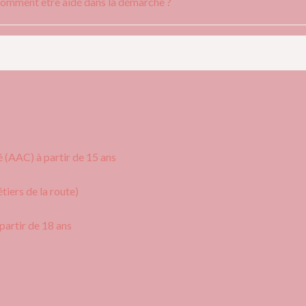
comment être aidé dans la démarche ?
é (AAC) à partir de 15 ans
iers de la route)
partir de 18 ans