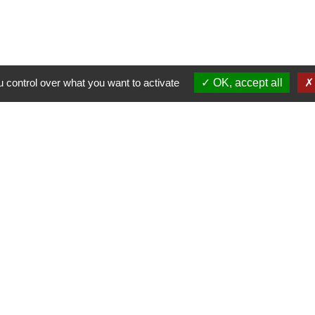
Commune de Fleurie
62 rue des Crus - BP 15
69820 Fleurie - FRANCE
+33 4 74 04 10 44
 control over what you want to activate
OK, accept all
info@fleurie.org
au Public les lundi, mardi et vendredi de 8h00à 12h00 et de 13h00
les mercredi et jeudi de 8h00 à 12h00
Liens
Facebook
Communauté de Communes Saô
Géoportail
Préfecture du Rhône