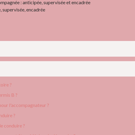
, supervisée, encadrée
oire ?
ermis B ?
pour l'accompagnateur ?
nduire ?
de conduire ?