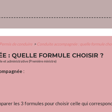
Permis de conduire
>
Conduite accompagnée : quelle formule chois
 : QUELLE FORMULE CHOISIR ?
ale et administrative (Première ministre)
ccompagnée
:
rer les 3 formules pour choisir celle qui correspond 