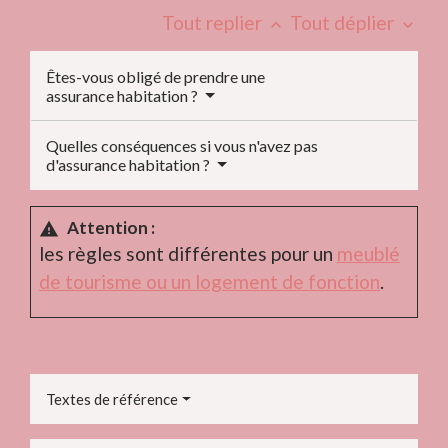
Tout replier
Tout déplier
keyboard_arrow_up
keyboard_arrow_down
Êtes-vous obligé de prendre une
assurance habitation ?
Quelles conséquences si vous n'avez pas
d'assurance habitation ?
Attention :
warning
les règles sont différentes pour un
meublé
de tourisme ou un logement de fonction
.
Textes de référence