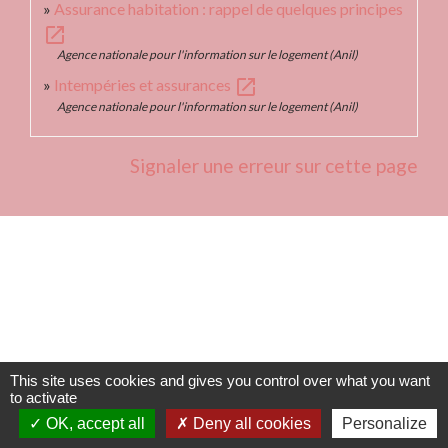
Assurance habitation : rappel de quelques principes
open_in_new
Agence nationale pour l'information sur le logement (Anil)
open_in_new
Intempéries et assurances
Agence nationale pour l'information sur le logement (Anil)
Signaler une erreur sur cette page
Contacts
Commune de Fleurie
62 rue des Crus - BP 15
69820 Fleurie - FRANCE
This site uses cookies and gives you control over what you want
to activate
+33 4 74 04 10 44
OK, accept all
Deny all cookies
Personalize