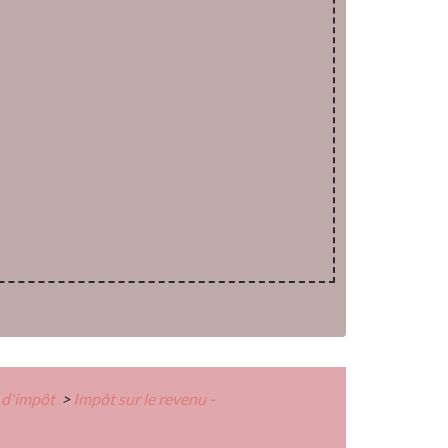
s d'impôt
>
Impôt sur le revenu -