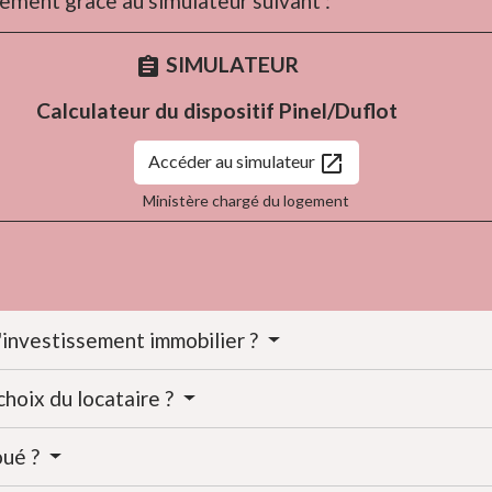
ement grâce au simulateur suivant :
SIMULATEUR
assignment
Calculateur du dispositif Pinel/Duflot
open_in_new
Accéder au simulateur
Ministère chargé du logement
l'investissement immobilier ?
choix du locataire ?
oué ?