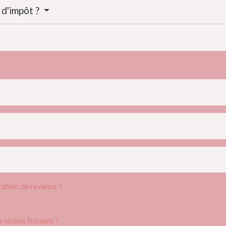
 d'impôt ?
ration de revenus ?
 niches fiscales ?