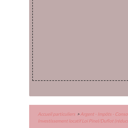
Accueil particuliers
>
Argent - Impôts - Con
Investissement locatif Loi Pinel/Duflot (réduc