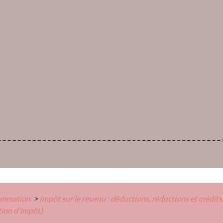
sommation
>
Impôt sur le revenu : déductions, réductions et crédit
tion d'impôt)