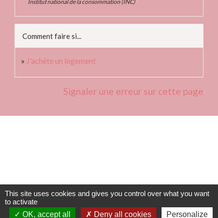
Institut national de la consommation (INC)
Comment faire si...
J'achète un logement
Signaler une erreur sur cette page
Contacts
Commune de Fleurie
62 rue des Crus - BP 15
69820 Fleurie - FRANCE
This site uses cookies and gives you control over what you want
to activate
+33 4 74 04 10 44
OK, accept all
Deny all cookies
Personalize