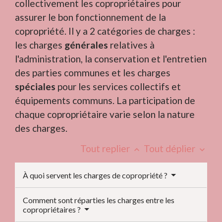
collectivement les copropriétaires pour
assurer le bon fonctionnement de la
copropriété. Il y a 2 catégories de charges :
les charges
générales
relatives à
l'administration, la conservation et l'entretien
des parties communes et les charges
spéciales
pour les services collectifs et
équipements communs. La participation de
chaque copropriétaire varie selon la nature
des charges.
Tout replier
Tout déplier
keyboard_arrow_up
keyboard_arrow_down
À quoi servent les charges de copropriété ?
Comment sont réparties les charges entre les
copropriétaires ?