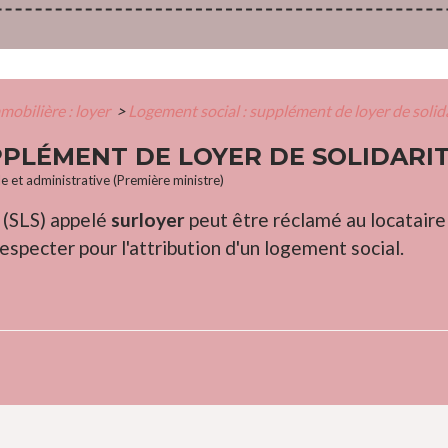
mobilière : loyer
>
Logement social : supplément de loyer de solida
PPLÉMENT DE LOYER DE SOLIDARIT
le et administrative (Première ministre)
 (SLS) appelé
surloyer
peut être réclamé au locataire
pecter pour l'attribution d'un logement social.