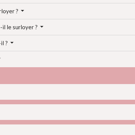
rloyer ?
-il le surloyer ?
il ?