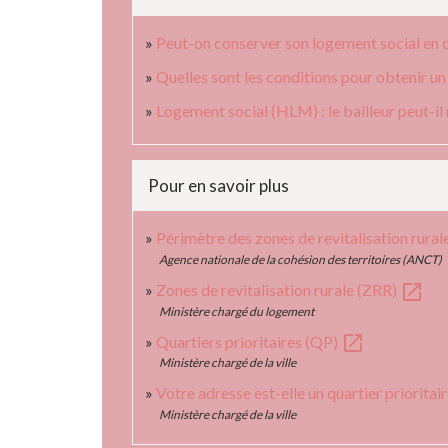
Peut-on conserver son logement social en 
Quelles sont les conditions pour obtenir un
Logement social (HLM) : le bailleur peut-il ré
Pour en savoir plus
Périmètre des zones de revitalisation rura
Agence nationale de la cohésion des territoires (ANCT)
open_in_new
Zones de revitalisation rurale (ZRR)
Ministère chargé du logement
open_in_new
Quartiers prioritaires (QP)
Ministère chargé de la ville
Votre adresse est-elle un quartier prioritaire
Ministère chargé de la ville