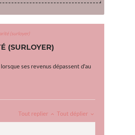
rité (surloyer)
É (SURLOYER)
 lorsque ses revenus dépassent d'au
Tout replier
Tout déplier
keyboard_arrow_up
keyboard_arrow_down