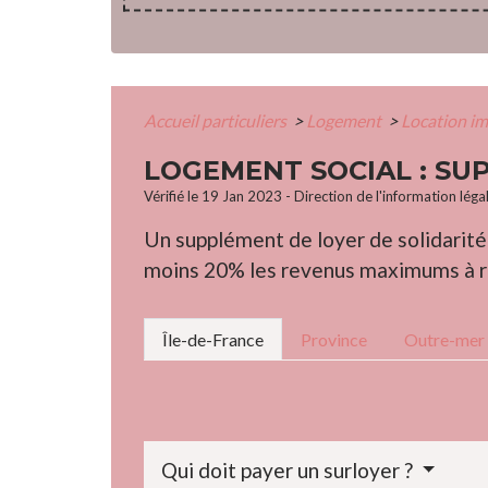
Accueil particuliers
>
Logement
>
Location im
LOGEMENT SOCIAL : SU
Vérifié le 19 Jan 2023 - Direction de l'information léga
Un supplément de loyer de solidarité
moins 20% les revenus maximums à res
Île-de-France
Province
Outre-mer
Qui doit payer un surloyer ?