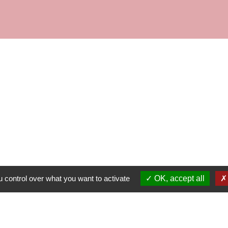
Contacts
Commune de Fleurie
62 rue des Crus - BP 15
69820 Fleurie - FRANCE
+33 4 74 04 10 44
info@fleurie.org
au Public les lundi, mardi et vendredi de 8h00à 12h00 et de 13h00
 control over what you want to activate
OK, accept all
les mercredi et jeudi de 8h00 à 12h00
Liens