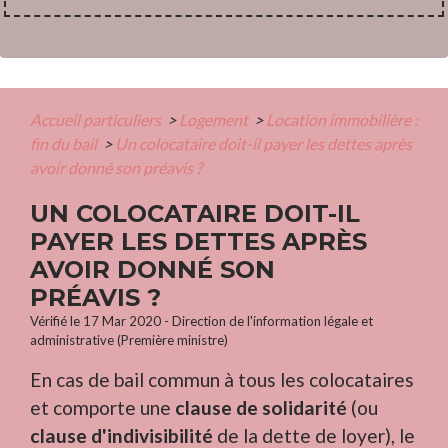
Accueil particuliers
>
Logement
>
Location immobilière :
fin du bail
>
Un colocataire doit-il payer les dettes après
avoir donné son préavis ?
UN COLOCATAIRE DOIT-IL
PAYER LES DETTES APRÈS
AVOIR DONNÉ SON
PRÉAVIS ?
Vérifié le 17 Mar 2020 - Direction de l'information légale et
administrative (Première ministre)
En cas de bail commun à tous les colocataires
et comporte une
clause de solidarité
(ou
clause d'indivisibilité
de la dette de loyer), le