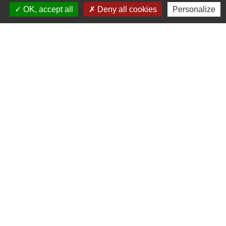
OK, accept all
Deny all cookies
Personalize
Liens
Facebook
Communauté de Communes Saône-Beaujolais (CCSB)
Géoportail
Préfecture du Rhône
Bomal sur Ourthe
Wettolsheim
Mentions légales
-
Politique de confidentialité
-