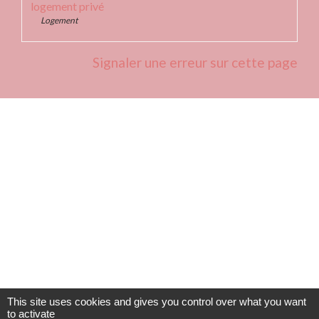
logement privé
Logement
Signaler une erreur sur cette page
Contacts
Commune de Fleurie
62 rue des Crus - BP 15
69820 Fleurie - FRANCE
+33 4 74 04 10 44
info@fleurie.org
ouvert au Public les lundi, mardi et vendredi de 8h00à 12h00
et de 13h00 à 16h00
This site uses cookies and gives you control over what you want
to activate
les mercredi et jeudi de 8h00 à 12h00