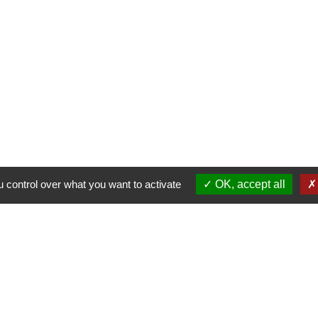
Contacts
Commune de Fleurie
62 rue des Crus - BP 15
69820 Fleurie - FRANCE
+33 4 74 04 10 44
info@fleurie.org
au Public les lundi, mardi et vendredi de 8h00à 12h00 et de 13h00
les mercredi et jeudi de 8h00 à 12h00
 control over what you want to activate
OK, accept all
Liens
Facebook
Communauté de Communes Saô