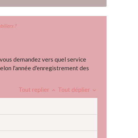
iliers ?
s vous demandez vers quel service
selon l'année d'enregistrement des
Tout replier
Tout déplier
keyboard_arrow_up
keyboard_arrow_down