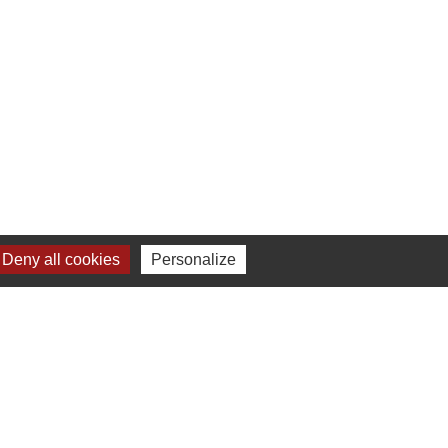
 à 16h00
Deny all cookies
Personalize
ne-Beaujolais (CCSB)