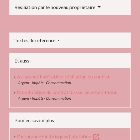
Résiliation par le nouveau propriétaire
Textes de référence
Et aussi
Assurance habitation : résiliation du contrat
Argent - Impôts - Consommation
Modification du contrat d'assurance habitation
Argent - Impôts - Consommation
Pour en savoir plus
open_in_new
L'assurance multirisques habitation