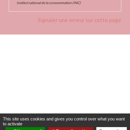
Institut national de la consommation (INC)
Signaler une erreur sur cette page
Contacts
Commune de Fleurie
62 rue des Crus - BP 15
69820 Fleurie - FRANCE
+33 4 74 04 10 44
info@fleurie.org
ouvert au Public les lundi, mardi et vendredi de 8h00à 12h00
et de 13h00 à 16h00
This site uses cookies and gives you control over what you want
les mercredi et jeudi de 8h00 à 12h00
to activate