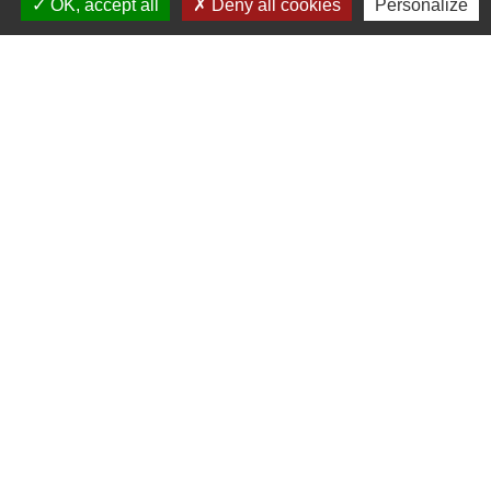
OK, accept all
Deny all cookies
Personalize
Liens
Facebook
Communauté de Communes Saône-Beaujolais (CCSB)
Géoportail
Préfecture du Rhône
Bomal sur Ourthe
Wettolsheim
Mentions légales
-
Politique de confidentialité
-
Accessibilité
-
Plan du site
-