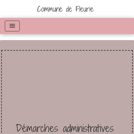
Commune de Fleurie
menu
Démarches administratives