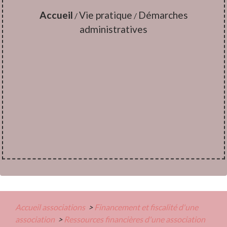
Accueil
Vie pratique
Démarches
/
/
administratives
Accueil associations
>
Financement et fiscalité d'une
association
>
Ressources financières d'une association