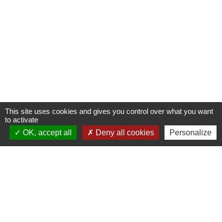
62 rue des Crus - BP 15
69820 Fleurie - FRANCE
+33 4 74 04 10 44
info@fleurie.org
ouvert au Public les lundi, mardi et vendredi de 8h00à 12h00
et de 13h00 à 16h00
les mercredi et jeudi de 8h00 à 12h00
This site uses cookies and gives you control over what you want
to activate
OK, accept all
Deny all cookies
Personalize
Liens
Facebook
Communauté de Communes Saône-Beaujolais (CCSB)
Géoportail