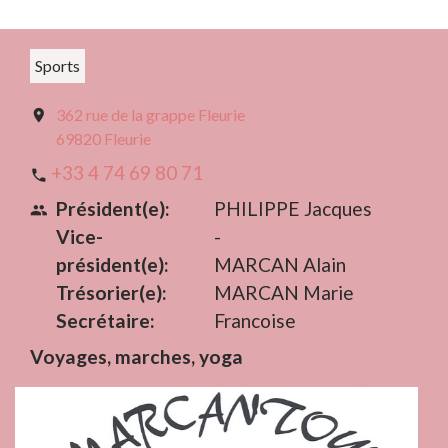
Sports
362 rue de la grappe Fleurie
location_on
69820 Fleurie
+33 4 74 69 80 71
phone
Président(e):
PHILIPPE Jacques
people
Vice-
-
président(e):
MARCAN Alain
Trésorier(e):
MARCAN Marie
Secrétaire:
Francoise
Voyages, marches, yoga